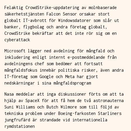
Felaktig CrowdStrike-uppdatering av molnbaserade
säkerhetstjänsten Falcon Sensor orsakar stort
globalt IT-avbrott för Windowsdatorer som slår ut
banker, flygbolag och andra företag globalt,
CrowdStrike bekräftar att det inte rör sig om en
cyberattack
Microsoft lägger ned avdelning för mångfald och
inkludering enligt internt e-postmeddelande från
avdelningens chef som bedömer att fortsatt
mångfaldsfokus innebär politiska risker, även andra
IT-företag som Google och Meta har gjort
nedskärningar i sina mångfaldsprogram
Nasa meddelar att inga diskussioner förts om att ta
hjälp av SpaceX för att få hem de två astronauterna
Suni Williams och Butch Wilmore som till följd av
tekniska problem under Boeing-farkosten Starliners
jungfrufärd är strandade vid internationella
rymdstationen