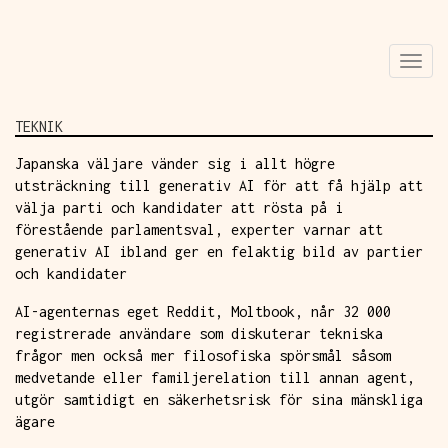
Skip
Togg
to
navi
main
content
TEKNIK
Japanska väljare vänder sig i allt högre
utsträckning till generativ AI för att få hjälp att
välja parti och kandidater att rösta på i
förestående parlamentsval, experter varnar att
generativ AI ibland ger en felaktig bild av partier
och kandidater
AI-agenternas eget Reddit, Moltbook, når 32 000
registrerade användare som diskuterar tekniska
frågor men också mer filosofiska spörsmål såsom
medvetande eller familjerelation till annan agent,
utgör samtidigt en säkerhetsrisk för sina mänskliga
ägare