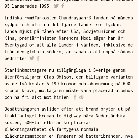
95 lanserades 1995
Indiska rymdfarkosten Chandrayaan-3 landar på månens
sydpol och blir nu det fjärde landet som lyckas
landa mjukt på månen efter USA, Sovjetunionen och
Kina, premiärminister Narendra Modi säger han är
övertygad om att alla länder i världen, inklusive de
från den globala södern, är kapabla att uppnå sådana
bedrifter
Starlinkmottagare nu tillgängliga i Sverige genom
återförsäljaren Clas Ohlson, den billigare varianten
av de två kostar 5 199 kronor och abonnemang på 690
kronor krävs, mottagaren måste vara placerad utomhus
och ha fri sikt mot himlen
Besättningsman avlider efter att brand bryter ut på
fraktfartyget Fremantle Highway nära Nederländska
kusten, 500-tal elbilar komplicerar
släckningsarbetet då fartygens normala
släckningsmetoder ej fungerar på batteribränder, nya