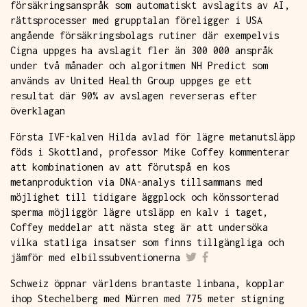
försäkringsanspråk som automatiskt avslagits av AI,
rättsprocesser med grupptalan föreligger i USA
angående försäkringsbolags rutiner där exempelvis
Cigna uppges ha avslagit fler än 300 000 anspråk
under två månader och algoritmen NH Predict som
används av United Health Group uppges ge ett
resultat där 90% av avslagen reverseras efter
överklagan
Första IVF-kalven Hilda avlad för lägre metanutsläpp
föds i Skottland, professor Mike Coffey kommenterar
att kombinationen av att förutspå en kos
metanproduktion via DNA-analys tillsammans med
möjlighet till tidigare äggplock och könssorterad
sperma möjliggör lägre utsläpp en kalv i taget,
Coffey meddelar att nästa steg är att undersöka
vilka statliga insatser som finns tillgängliga och
jämför med elbilssubventionerna
Schweiz öppnar världens brantaste linbana, kopplar
ihop Stechelberg med Mürren med 775 meter stigning