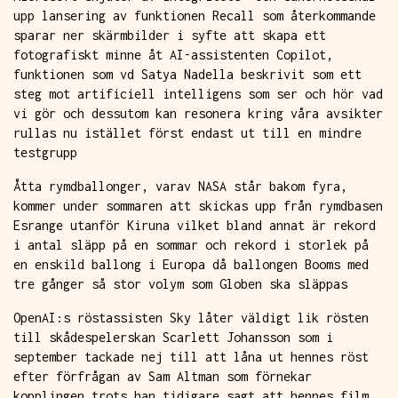
upp lansering av funktionen Recall som återkommande
sparar ner skärmbilder i syfte att skapa ett
fotografiskt minne åt AI-assistenten Copilot,
funktionen som vd Satya Nadella beskrivit som ett
steg mot artificiell intelligens som ser och hör vad
vi gör och dessutom kan resonera kring våra avsikter
rullas nu istället först endast ut till en mindre
testgrupp
Åtta rymdballonger, varav NASA står bakom fyra,
kommer under sommaren att skickas upp från rymdbasen
Esrange utanför Kiruna vilket bland annat är rekord
i antal släpp på en sommar och rekord i storlek på
en enskild ballong i Europa då ballongen Booms med
tre gånger så stor volym som Globen ska släppas
OpenAI:s röstassisten Sky låter väldigt lik rösten
till skådespelerskan Scarlett Johansson som i
september tackade nej till att låna ut hennes röst
efter förfrågan av Sam Altman som förnekar
kopplingen trots han tidigare sagt att hennes film