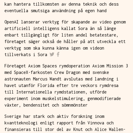
kan hantera tillkomsten av denna teknik och dess
eventuella smutsiga användning på egen hand
OpenAI lanserar verktyg för skapande av video genom
artificiell intelligens kallat Sora än så länge
enbart tillgängligt för liten andel betatestare,
företaget säger också de håller på att utveckla ett
verktyg som ska kunna känna igen om videon
tillverkats i Sora
Företaget Axiom Spaces rymdoperation Axiom Mission 3
med SpaceX-farkosten Crew Dragon med svenske
astronauten Marcus Wandt avslutas med landning i
havet utanför Florida efter tre veckors rymdresa
till Internationella rymdstationen, utförde
experiment inom muskelstimulering, genmodifierade
växter, bendensitet och sömnmönster
Sverige har stark och aktiv forskning inom
kvantteknologi enligt rapport från Vinnova och
finansieras till stor del av Knut och Alice Wallen­­