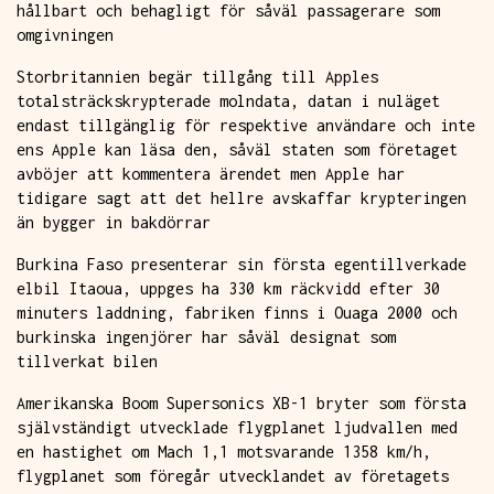
hållbart och behagligt för såväl passagerare som
omgivningen
Storbritannien begär tillgång till Apples
totalsträckskrypterade molndata, datan i nuläget
endast tillgänglig för respektive användare och inte
ens Apple kan läsa den, såväl staten som företaget
avböjer att kommentera ärendet men Apple har
tidigare sagt att det hellre avskaffar krypteringen
än bygger in bakdörrar
Burkina Faso presenterar sin första egentillverkade
elbil Itaoua, uppges ha 330 km räckvidd efter 30
minuters laddning, fabriken finns i Ouaga 2000 och
burkinska ingenjörer har såväl designat som
tillverkat bilen
Amerikanska Boom Supersonics XB-1 bryter som första
självständigt utvecklade flygplanet ljudvallen med
en hastighet om Mach 1,1 motsvarande 1358 km/h,
flygplanet som föregår utvecklandet av företagets