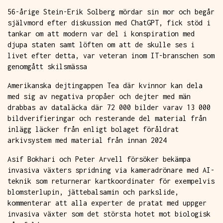
56-årige Stein-Erik Solberg mördar sin mor och begår
självmord efter diskussion med ChatGPT, fick stöd i
tankar om att modern var del i konspiration med
djupa staten samt löften om att de skulle ses i
livet efter detta, var veteran inom IT-branschen som
genomgått skilsmässa
Amerikanska dejtingappen Tea där kvinnor kan dela
med sig av negativa propåer och dejter med män
drabbas av dataläcka där 72 000 bilder varav 13 000
bildverifieringar och resterande del material från
inlägg läcker från enligt bolaget föråldrat
arkivsystem med material från innan 2024
Asif Bokhari och Peter Arvell försöker bekämpa
invasiva växters spridning via kameradrönare med AI-
teknik som returnerar kartkoordinater för exempelvis
blomsterlupin, jättebalsamin och parkslide,
kommenterar att alla experter de pratat med uppger
invasiva växter som det största hotet mot biologisk