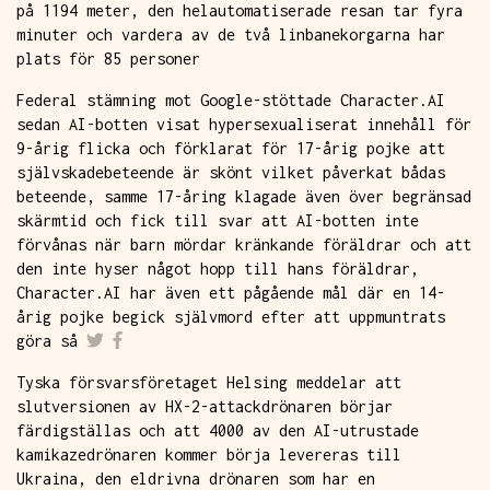
på 1194 meter, den helautomatiserade resan tar fyra
minuter och vardera av de två linbanekorgarna har
plats för 85 personer
Federal stämning mot Google-stöttade Character.AI
sedan AI-botten visat hypersexualiserat innehåll för
9-årig flicka och förklarat för 17-årig pojke att
självskadebeteende är skönt vilket påverkat bådas
beteende, samme 17-åring klagade även över begränsad
skärmtid och fick till svar att AI-botten inte
förvånas när barn mördar kränkande föräldrar och att
den inte hyser något hopp till hans föräldrar,
Character.AI har även ett pågående mål där en 14-
årig pojke begick självmord efter att uppmuntrats
göra så
Tyska försvarsföretaget Helsing meddelar att
slutversionen av HX-2-attackdrönaren börjar
färdigställas och att 4000 av den AI-utrustade
kamikazedrönaren kommer börja levereras till
Ukraina, den eldrivna drönaren som har en