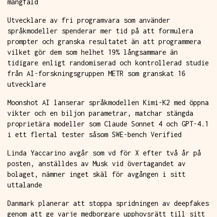
mångfald
Utvecklare av fri programvara som använder
språkmodeller spenderar mer tid på att formulera
prompter och granska resultatet än att programmera
vilket gör dem som helhet 19% långsammare än
tidigare enligt randomiserad och kontrollerad studie
från AI-forskningsgruppen METR som granskat 16
utvecklare
Moonshot AI lanserar språkmodellen Kimi-K2 med öppna
vikter och en biljon parametrar, matchar stängda
proprietära modeller som Claude Sonnet 4 och GPT-4.1
i ett flertal tester såsom SWE-bench Verified
Linda Yaccarino avgår som vd för X efter två år på
posten, anställdes av Musk vid övertagandet av
bolaget, nämner inget skäl för avgången i sitt
uttalande
Danmark planerar att stoppa spridningen av deepfakes
genom att ge varje medborgare upphovsrätt till sitt