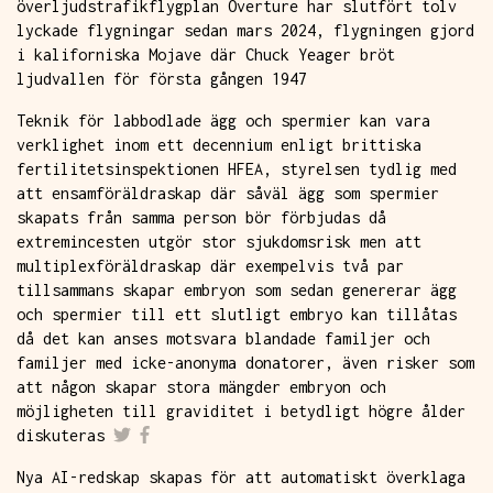
överljudstrafikflygplan Overture har slutfört tolv
lyckade flygningar sedan mars 2024, flygningen gjord
i kaliforniska Mojave där Chuck Yeager bröt
ljudvallen för första gången 1947
Teknik för labbodlade ägg och spermier kan vara
verklighet inom ett decennium enligt brittiska
fertilitetsinspektionen HFEA, styrelsen tydlig med
att ensamföräldraskap där såväl ägg som spermier
skapats från samma person bör förbjudas då
extremincesten utgör stor sjukdomsrisk men att
multiplexföräldraskap där exempelvis två par
tillsammans skapar embryon som sedan genererar ägg
och spermier till ett slutligt embryo kan tillåtas
då det kan anses motsvara blandade familjer och
familjer med icke-anonyma donatorer, även risker som
att någon skapar stora mängder embryon och
möjligheten till graviditet i betydligt högre ålder
diskuteras
Nya AI-redskap skapas för att automatiskt överklaga