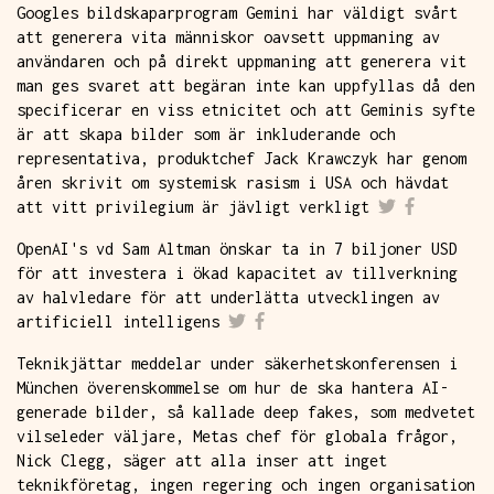
Googles bildskaparprogram Gemini har väldigt svårt
att generera vita människor oavsett uppmaning av
användaren och på direkt uppmaning att generera vit
man ges svaret att begäran inte kan uppfyllas då den
specificerar en viss etnicitet och att Geminis syfte
är att skapa bilder som är inkluderande och
representativa, produktchef Jack Krawczyk har genom
åren skrivit om systemisk rasism i USA och hävdat
att vitt privilegium är jävligt verkligt
OpenAI's vd Sam Altman önskar ta in 7 biljoner USD
för att investera i ökad kapacitet av tillverkning
av halvledare för att underlätta utvecklingen av
artificiell intelligens
Teknikjättar meddelar under säkerhetskonferensen i
München överenskommelse om hur de ska hantera AI-
generade bilder, så kallade deep fakes, som medvetet
vilseleder väljare, Metas chef för globala frågor,
Nick Clegg, säger att alla inser att inget
teknikföretag, ingen regering och ingen organisation