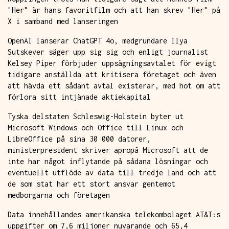
"Her" är hans favoritfilm och att han skrev "Her" på
X i samband med lanseringen
OpenAI lanserar ChatGPT 4o, medgrundare Ilya
Sutskever säger upp sig sig och enligt journalist
Kelsey Piper förbjuder uppsägningsavtalet för evigt
tidigare anställda att kritisera företaget och även
att hävda ett sådant avtal existerar, med hot om att
förlora sitt intjänade aktiekapital
Tyska delstaten Schleswig-Holstein byter ut
Microsoft Windows och Office till Linux och
LibreOffice på sina 30 000 datorer,
ministerpresident skriver apropå Microsoft att de
inte har något inflytande på sådana lösningar och
eventuellt utflöde av data till tredje land och att
de som stat har ett stort ansvar gentemot
medborgarna och företagen
Data innehållandes amerikanska telekombolaget AT&T:s
uppgifter om 7,6 miljoner nuvarande och 65,4