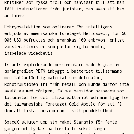
kritiker som ryska troll och hänvisar till att han
fått instruktioner från jurister, men även att han
är finne
Embryoselektion som optimerar för intelligens
erbjuds av amerikanska företaget Heliospect, för 50
000 USD befruktas och granskas 100 embryon, enligt
vänsteraktivister som påstår sig ha hemligt
inspelade videobevis
Israels exploderande personsökare hade 6 gram av
sprängmedlet PETN inbyggt i batteriet tillsammans
med lättantändlig material som detonator,
konstruktionen fri från metall och kunde därför inte
avslöjas med röntgen, falska hemsidor skapades som
täckmantel för det falska batteriet och man ljög för
det taiwanesiska företaget Gold Apollo för att få
dem att lista försåtminan i sitt produktutbud
SpaceX skjuter upp sin raket Starship för femte
gången och lyckas på första försöket fånga