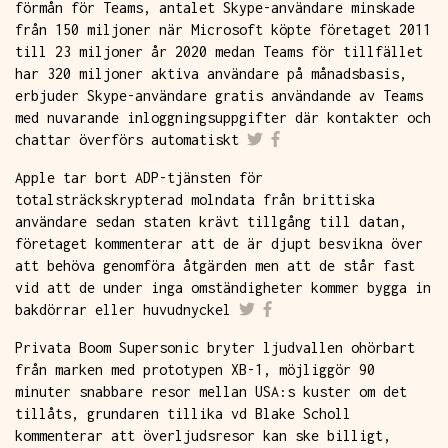
förmån för Teams, antalet Skype-användare minskade
från 150 miljoner när Microsoft köpte företaget 2011
till 23 miljoner år 2020 medan Teams för tillfället
har 320 miljoner aktiva användare på månadsbasis,
erbjuder Skype-användare gratis användande av Teams
med nuvarande inloggningsuppgifter där kontakter och
chattar överförs automatiskt
Apple tar bort ADP-tjänsten för
totalsträckskrypterad molndata från brittiska
användare sedan staten krävt tillgång till datan,
företaget kommenterar att de är djupt besvikna över
att behöva genomföra åtgärden men att de står fast
vid att de under inga omständigheter kommer bygga in
bakdörrar eller huvudnyckel
Privata Boom Supersonic bryter ljudvallen ohörbart
från marken med prototypen XB-1, möjliggör 90
minuter snabbare resor mellan USA:s kuster om det
tillåts, grundaren tillika vd Blake Scholl
kommenterar att överljudsresor kan ske billigt,