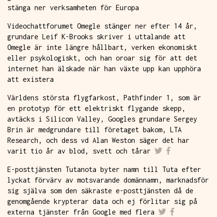
stänga ner verksamheten för Europa
Videochattforumet Omegle stänger ner efter 14 år,
grundare Leif K-Brooks skriver i uttalande att
Omegle är inte längre hållbart, verken ekonomiskt
eller psykologiskt, och han oroar sig för att det
internet han älskade när han växte upp kan upphöra
att existera
Världens största flygfarkost, Pathfinder 1, som är
en prototyp för ett elektriskt flygande skepp,
avtäcks i Silicon Valley, Googles grundare Sergey
Brin är medgrundare till företaget bakom, LTA
Research, och dess vd Alan Weston säger det har
varit tio år av blod, svett och tårar
E-posttjänsten Tutanota byter namn till Tuta efter
lyckat förvärv av motsvarande domännamn, marknadsför
sig själva som den säkraste e-posttjänsten då de
genomgående krypterar data och ej förlitar sig på
externa tjänster från Google med flera