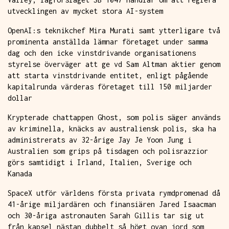
utvecklingen av mycket stora AI-system
OpenAI:s teknikchef Mira Murati samt ytterligare två
prominenta anställda lämnar företaget under samma
dag och den icke vinstdrivande organisationens
styrelse överväger att ge vd Sam Altman aktier genom
att starta vinstdrivande entitet, enligt pågående
kapitalrunda värderas företaget till 150 miljarder
dollar
Krypterade chattappen Ghost, som polis säger används
av kriminella, knäcks av australiensk polis, ska ha
administrerats av 32-årige Jay Je Yoon Jung i
Australien som grips på tisdagen och polisrazzior
görs samtidigt i Irland, Italien, Sverige och
Kanada
SpaceX utför världens första privata rymdpromenad då
41-årige miljardären och finansiären Jared Isaacman
och 30-åriga astronauten Sarah Gillis tar sig ut
från kapsel nästan dubbelt så högt ovan jord som