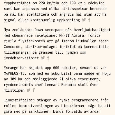
topphastighet om 220 km/tim och 100 km i räckvidd
samt kan anpassas med olika stridsspetsar beroende
på mål kan identifiera och angripa mål utan att ha
signal eller kontinuerlig uppkoppling
Nya zeeländska Dawn Aerospace når överljudshastighet
med obemannade raketplanet Mk-II Aurora, första
civila flygfarkosten att gå igenom ljudvallen sedan
Concorde, start-up-bolaget inriktat på kommersiella
tillämpningar på gränsen till rymden som
jordobservationer
Esrange har skjutit upp 600 raketer, senast ut var
MAPHEUS-15, som med en suborbital bana nådde en höjd
av 309 km och möjliggjorde 21 olika experiment,
rymdcentrumets chef Lennart Poromaa stolt över
milstolpen
Linuxstiftelsen stänger av ryska programmerare från
roller inom utvecklingen av Linuxkärnan, sägs ha att
göra med på sanktioner, Linus Torvalds avfärdar