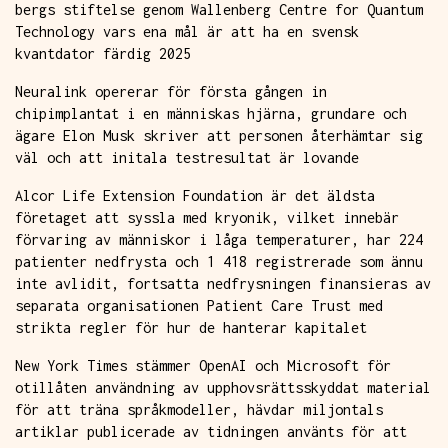
bergs stiftelse genom Wallenberg Centre for Quantum
Technology vars ena mål är att ha en svensk
kvantdator färdig 2025
Neuralink opererar för första gången in
chipimplantat i en människas hjärna, grundare och
ägare Elon Musk skriver att personen återhämtar sig
väl och att initala testresultat är lovande
Alcor Life Extension Foundation är det äldsta
företaget att syssla med kryonik, vilket innebär
förvaring av människor i låga temperaturer, har 224
patienter nedfrysta och 1 418 registrerade som ännu
inte avlidit, fortsatta nedfrysningen finansieras av
separata organisationen Patient Care Trust med
strikta regler för hur de hanterar kapitalet
New York Times stämmer OpenAI och Microsoft för
otillåten användning av upphovsrättsskyddat material
för att träna språkmodeller, hävdar miljontals
artiklar publicerade av tidningen använts för att