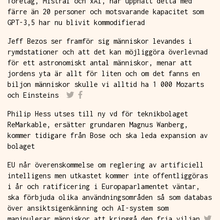
företag, Mistral och xAI, har uppnått detta med
färre än 20 personer och motsvarande kapacitet som
GPT-3,5 har nu blivit kommodifierad
Jeff Bezos ser framför sig människor levandes i
rymdstationer och att det kan möjliggöra överlevnad
för ett astronomiskt antal människor, menar att
jordens yta är allt för liten och om det fanns en
biljon människor skulle vi alltid ha 1 000 Mozarts
och Einsteins
Philip Hess utses till ny vd för teknikbolaget
ReMarkable, ersätter grundaren Magnus Wanberg,
kommer tidigare från Bose och ska leda expansion av
bolaget
EU når överenskommelse om reglering av artificiell
intelligens men utkastet kommer inte offentliggöras
i år och ratificering i Europaparlamentet väntar,
ska förbjuda olika användningsområden så som databas
över ansiktsigenkänning och AI-system som
manipulerar människor att kringgå den fria viljan