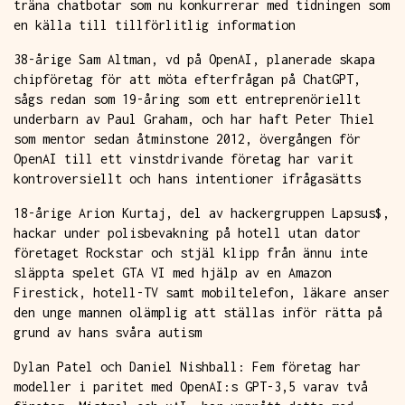
träna chatbotar som nu konkurrerar med tidningen som
en källa till tillförlitlig information
38-årige Sam Altman, vd på OpenAI, planerade skapa
chipföretag för att möta efterfrågan på ChatGPT,
sågs redan som 19-åring som ett entreprenöriellt
underbarn av Paul Graham, och har haft Peter Thiel
som mentor sedan åtminstone 2012, övergången för
OpenAI till ett vinstdrivande företag har varit
kontroversiellt och hans intentioner ifrågasätts
18-årige Arion Kurtaj, del av hackergruppen Lapsus$,
hackar under polisbevakning på hotell utan dator
företaget Rockstar och stjäl klipp från ännu inte
släppta spelet GTA VI med hjälp av en Amazon
Firestick, hotell-TV samt mobiltelefon, läkare anser
den unge mannen olämplig att ställas inför rätta på
grund av hans svåra autism
Dylan Patel och Daniel Nishball: Fem företag har
modeller i paritet med OpenAI:s GPT-3,5 varav två