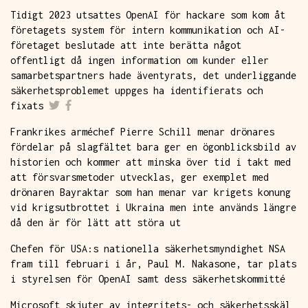
Tidigt 2023 utsattes OpenAI för hackare som kom åt
företagets system för intern kommunikation och AI-
företaget beslutade att inte berätta något
offentligt då ingen information om kunder eller
samarbetspartners hade äventyrats, det underliggande
säkerhetsproblemet uppges ha identifierats och
fixats
Frankrikes arméchef Pierre Schill menar drönares
fördelar på slagfältet bara ger en ögonblicksbild av
historien och kommer att minska över tid i takt med
att försvarsmetoder utvecklas, ger exemplet med
drönaren Bayraktar som han menar var krigets konung
vid krigsutbrottet i Ukraina men inte används längre
då den är för lätt att störa ut
Chefen för USA:s nationella säkerhetsmyndighet NSA
fram till februari i år, Paul M. Nakasone, tar plats
i styrelsen för OpenAI samt dess säkerhetskommitté
Microsoft skjuter av integritets- och säkerhetsskäl