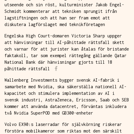
utseende och sin röst, kulturminister Jakob Engel-
Schmidt kommenterar att tekniken sprungit ifrån
lagstiftningen och att han ser fram emot att
diskutera lagförslaget med teknikföretagen
Engelska High Court-domaren Victoria Sharp uppger
att hänvisningar till AI-påhittade rättsfall skett
och varnar för att jurister kan åtalas för bristande
faktakoll, tar som exempel rättegång gällande Qatar
National Bank där hänvisningar gjorts till 18
påhittade rättsfall
Wallenberg Investments bygger svensk AI-fabrik i
samarbete med Nvidia, ska säkerställa nationell AI-
kapacitet och stimulera implementation av AI i
svensk industri, AstraZeneca, Ericsson, Saab och SEB
kommer att använda datacentret, förväntas inkludera
två Nvidia SuperPOD med GB300-enheter
Volvo EX90:s laserradar för självkörning riskerar
förstöra mobilkameror som riktas mot den särskilt