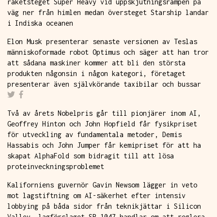
raketsteget Super Heavy vid uppskjutningsrampen på
väg ner från himlen medan översteget Starship landar
i Indiska oceanen
Elon Musk presenterar senaste versionen av Teslas
människoformade robot Optimus och säger att han tror
att sådana maskiner kommer att bli den största
produkten någonsin i någon kategori, företaget
presenterar även självkörande taxibilar och bussar
Två av årets Nobelpris går till pionjärer inom AI,
Geoffrey Hinton och John Hopfield får fysikpriset
för utveckling av fundamentala metoder, Demis
Hassabis och John Jumper får kemipriset för att ha
skapat AlphaFold som bidragit till att lösa
proteinveckningsproblemet
Kaliforniens guvernör Gavin Newsom lägger in veto
mot lagstiftning om AI-säkerhet efter intensiv
lobbying på båda sidor från teknikjättar i Silicon
Valley, lagförslaget SB 1047 handlar om att reglera