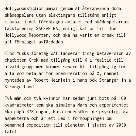
Hollywoodstudior ämnar genom AI återanvända döda
skådespelare utan släktingars tillstånd enligt
klausul i det föreslagna avtalet med skådespelarnas
fackförening SAG-AFTRA, enligt källor till The
Hollywood Reporter, och ska ha varit en orsak till
att förslaget avfärdades
Elon Musks företag xAI lanserar tidig betaversion av
chatboten Grok med tillgång till X i realtid till
utvald grupp men kommer senare bli tillgänglig för
alla som betalar för prenumeration på X, namnet
myntades av Robert Heinlein i hans bok Stranger in a
Strange Land
Två män och två kvinnor har sedan juni bott på 160
kvadratmeter som ska simulera Mars och experimentet
ska pågå 378 dagar, Nasa undersöker de psykologiska
aspekterna och är ett led i förhoppningen om
bemannad expedition till planeten i slutet av 2030-
talet