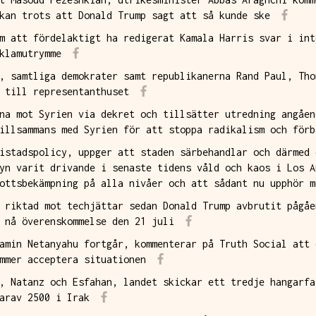
kan trots att Donald Trump sagt att så kunde ske
m att fördelaktigt ha redigerat Kamala Harris svar i int
klamutrymme
, samtliga demokrater samt republikanerna Rand Paul, Tho
 till representanthuset
na mot Syrien via dekret och tillsätter utredning angåen
illsammans med Syrien för att stoppa radikalism och förb
istadspolicy, uppger att staden särbehandlar och därmed 
yn varit drivande i senaste tidens våld och kaos i Los A
ottsbekämpning på alla nivåer och att sådant nu upphör m
 riktad mot techjättar sedan Donald Trump avbrutit pågåe
 nå överenskommelse den 21 juli
amin Netanyahu fortgår, kommenterar på Truth Social att 
mmer acceptera situationen
, Natanz och Esfahan, landet skickar ett tredje hangarfa
arav 2500 i Irak