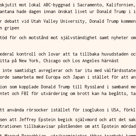
skjutit mot lokal ABC-byggnad i Sacramento, Kalifornien,
antana hade dagen innan önskat livet ur Donald Trump i i
r debatt vid Utah Valley University, Donald Trump kommen
n gripen
töd för och motstånd mot självständighet samt nyheter om
ederal kontroll och lovar att ta tillbaka huvudstaden oc
itta på New York, Chicago och Los Angeles härnäst
 inte samtidigt avreglerar och tar itu med välfärdsstate
orde samarbeta med Europa och Japan i stället för att an
ion som kopplade Donald Trump till Ryssland i samband me
ntet och FBI för utvärdering om brott kan ha begåtts, ta
tt använda rörsocker istället för isoglukos‌ i USA, förk
sen att Jeffrey Epstein begick självmord och att det sak
trationen tillbakavisar påståenden om att Epstein mördad
t Masoud Pezeshkian, utrikesminister Abbas Araghchi komm