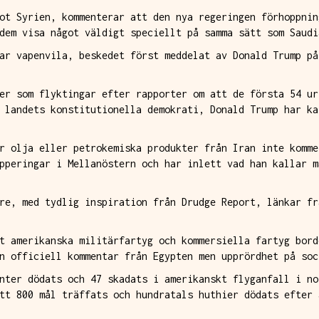
ot Syrien, kommenterar att den nya regeringen förhoppnin
dem visa något väldigt speciellt på samma sätt som Saudi
ar vapenvila, beskedet först meddelat av Donald Trump på
er som flyktingar efter rapporter om att de första 54 ur
 landets konstitutionella demokrati, Donald Trump har ka
r olja eller petrokemiska produkter från Iran inte komme
pperingar i Mellanöstern och har inlett vad han kallar m
re, med tydlig inspiration från Drudge Report, länkar fr
t amerikanska militärfartyg och kommersiella fartyg bord
n officiell kommentar från Egypten men upprördhet på soc
nter dödats och 47 skadats i amerikanskt flyganfall i no
tt 800 mål träffats och hundratals huthier dödats efter 