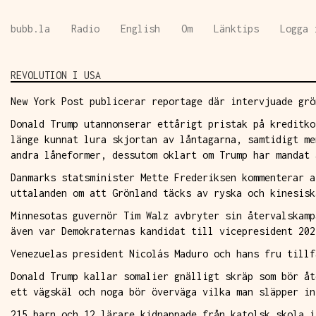
Skip
bubb.la
Radio
English
Om
Länktips
Logga 
to
main
content
REVOLUTION I USA
New York Post publicerar reportage där intervjuade grö
Donald Trump utannonserar ettårigt pristak på kreditko
länge kunnat lura skjortan av låntagarna, samtidigt me
andra låneformer, dessutom oklart om Trump har mandat 
Danmarks statsminister Mette Frederiksen kommenterar a
uttalanden om att Grönland täcks av ryska och kinesisk
Minnesotas guvernör Tim Walz avbryter sin återvalskamp
även var Demokraternas kandidat till vicepresident 202
Venezuelas president Nicolás Maduro och hans fru tillf
Donald Trump kallar somalier gnälligt skräp som bör åt
ett vägskäl och noga bör överväga vilka man släpper in
215 barn och 12 lärare kidnappade från katolsk skola i