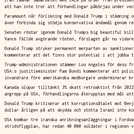
att han inte tror att förhandlingar påbörjas under vec
Paramount når förlikning med Donald Trump i stämning o
även förbinda sig stödja konservativa ändamål genom re
Senaten röstar igenom Donald Trumps big beautiful bill
Vance fällde avgörande rösten, förslaget går nu vidare
Donald Trump stryker permanent merparten av sanktioner
kommenterar att det finns stor potential i att jobba t
Trump-administrationen stämmer Los Angeles för dess fr
USA:s justitieminister Pam Bondi kommenterar att polic
invandrare före amerikanska medborgare underminerar br
Kanada slopar tilltänkt 3% skatt retroaktivt från 2022
angrepp på USA, förhandlingarna återupptas med mål att
Donald Trump kritiserar att korruptionsåtalet mot Benj
dollar årligen på att skydda och stötta Israel inte ko
USA bombar tre iranska anrikningsanläggningar i Fordow
stridsflygplan, har redan 40 000 soldater i regionen v