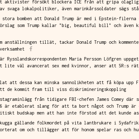
t aktivister försökt blockera ICE från att gripa olaglig
av svaga lokalpolitiker, även marinkårssoldater sägs stå
 stora bomben att Donald Trump är med i Epstein-filerna 
örslag som Trump kallar "big, beautiful bill" och även k
m anställningen tillät, tackar Donald Trump och kommente
verksamhet
är Rysslandskorrespondenten Maria Persson Löfgren uppget
t lite väl avancerat sex med kvinnor, anser att SR:s rät
lat att dessa kan minska sannolikheten att få köpa upp F
tt de kommit fram till viss diskrimineringskoppling
stagraminlägg från tidigare FBI-chefen James Comey där s
6 är etablerat slang för att ta bort något och Trump är 
itiskt budskap men att han inte förstod att det kunde as
kugga gällande folkmordet på vita lantbrukare i Sydafrik
orterat om och tillägger att för honom spelar ras och hu