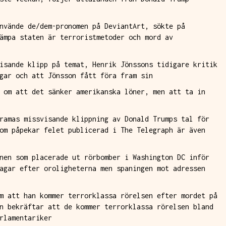
nvände de/dem-pronomen på DeviantArt, sökte på
ämpa staten är terroristmetoder och mord av
isande klipp på temat, Henrik Jönssons tidigare kritik
gar och att Jönsson fått föra fram sin
 om att det sänker amerikanska löner, men att ta in
ramas missvisande klippning av Donald Trumps tal för
om påpekar felet publicerad i The Telegraph är även
nen som placerade ut rörbomber i Washington DC inför
agar efter oroligheterna men spaningen mot adressen
m att han kommer terrorklassa rörelsen efter mordet på
n bekräftar att de kommer terrorklassa rörelsen bland
rlamentariker