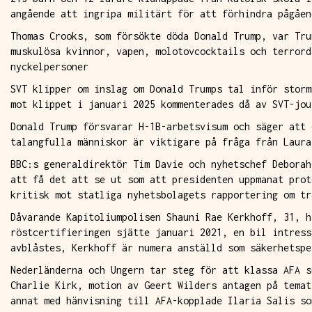
angående att ingripa militärt för att förhindra pågåen
Thomas Crooks, som försökte döda Donald Trump, var Tru
muskulösa kvinnor, vapen, molotovcocktails och terrord
nyckelpersoner
SVT klipper om inslag om Donald Trumps tal inför storm
mot klippet i januari 2025 kommenterades då av SVT-jou
Donald Trump försvarar H-1B-arbetsvisum och säger att 
talangfulla människor är viktigare på fråga från Laura
BBC:s generaldirektör Tim Davie och nyhetschef Deborah
att få det att se ut som att presidenten uppmanat prot
kritisk mot statliga nyhetsbolagets rapportering om tr
Dåvarande Kapitoliumpolisen Shauni Rae Kerkhoff, 31, h
röstcertifieringen sjätte januari 2021, en bil intress
avblåstes, Kerkhoff är numera anställd som säkerhetspe
Nederländerna och Ungern tar steg för att klassa AFA s
Charlie Kirk, motion av Geert Wilders antagen på temat
annat med hänvisning till AFA-kopplade Ilaria Salis so