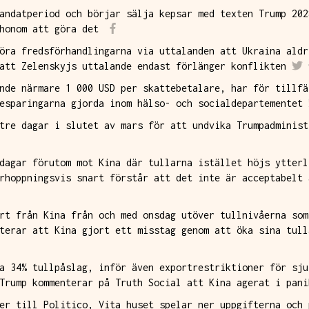
andatperiod och börjar sälja kepsar med texten Trump 202
honom att göra det
öra fredsförhandlingarna via uttalanden att Ukraina aldr
att Zelenskyjs uttalande endast förlänger konflikten
nde närmare 1 000 USD per skattebetalare, har för tillfä
esparingarna gjorda inom hälso- och socialdepartementet
tre dagar i slutet av mars för att undvika Trumpadminist
dagar förutom mot Kina där tullarna istället höjs ytterl
rhoppningsvis snart förstår att det inte är acceptabelt 
rt från Kina från och med onsdag utöver tullnivåerna som
terar att Kina gjort ett misstag genom att öka sina tull
a 34% tullpåslag, inför även exportrestriktioner för sju
Trump kommenterar på Truth Social att Kina agerat i pani
er till Politico, Vita huset spelar ner uppgifterna och 