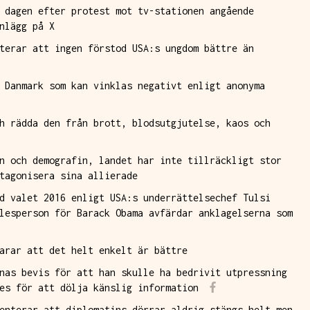
 dagen efter protest mot tv-stationen angående
nlägg på X
terar att ingen förstod USA:s ungdom bättre än
 Danmark som kan vinklas negativt enligt anonyma
h rädda den från brott, blodsutgjutelse, kaos och
n och demografin, landet har inte tillräckligt stor
tagonisera sina allierade
d valet 2016 enligt USA:s underrättelsechef Tulsi
lesperson för Barack Obama avfärdar anklagelserna som
larar att det helt enkelt är bättre
nas bevis för att han skulle ha bedrivit utpressning
es för att dölja känslig information
enterar att diplomatins dörrar aldrig stängs helt men