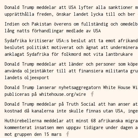
Donald Trump meddelar att USA lyfter alla sanktioner m
upprätthålla freden, önskar landet lycka till och ber 
Indien och Pakistan överens om fullständig och omedelb
lång natts förhandlingar medlade av USA
Sydafrika kritiserar USA:s beslut att ta emot afrikand
beslutet politiskt motiverat och ägnat att underminera
anklagat Sydafrika för folkmord mot vita lantbrukare
Donald Trump meddelar att länder och personer som köpe
använda oljeintäkter till att finansiera militanta gru
landets oljeexport
Donald Trump lanserar nyhetsaggregatorn White House Wi
publiceras på whitehouse.org/wire
Donald Trump meddelar på Truth Social att han anser at
kostnad då kanalerna inte skulle finnas utan USA, inge
Huthirebellerna meddelar att minst 68 afrikanska migra
kommenterat insatsen men uppgav tidigare under dagen a
mot gruppen den 15 mars