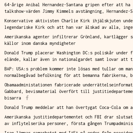
64-årige Anibal Hernandez-Santana gripen efter att ha 
talkshow-värden Jimmy Kimmels avstängning, Hernandez-S
Konservative aktivisten Charlie Kirk ihjälskjuten unde
legendariske Kirk och att han var älskad av alla, inge
Amerikanska agenter infiltrerar Grönland, kartlägger s
källor inom danska myndigheter
Donald Trump placerar Washington DC:s poliskår under f
elände, kallar även in nationalgardet samt lovar att t
BAP: USA:s problem kommer inte lösas med tullar om man
normalbegåvad befolkning för att bemanna fabrikerna, b
Obamaadministationen fabricerade underrättelseinformat
Gabbard, bevismaterial överfört till justitiedeparteme
bisarra
Donald Trump meddelar att han övertygat Coca-Cola om a
Amerikanska justitiedepartementet och FBI drar slutsat
av inflytelserika personer, första gången Trumpadminis
Iran lämnar samarbetet med IAEA på order från presiden