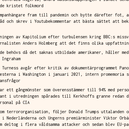
de kristet folkmord
mpanhängare fram till pandemin och bytte därefter fot, a
åd och skrev i Youtubekommentar att bästa sättet att bek
ningen av Kapitolium efter turbulensen kring BBC:s missv
rnalisten Anders Holmberg att det finns olika uppfattnin
de behövs då det saknas utbildade amerikaner, håller med
 Ingraham
 Turness avgår efter kritik av dokumentärprogrammet Pano
esterna i Washington i januari 2021, intern promemoria s
ansfrågor
ar ett gångmönster som överensstämmer till 94% med perso
ant i utredningen spårades till Kerkhoffs granne redan d
rsonal på CIA
om terrororganisation, följer Donald Trumps uttalanden o
 i Nederländerna och Ungerns premiärminister Viktor Orbá
m deltog i flera våldsamma attacker och sedan blev EU-pa