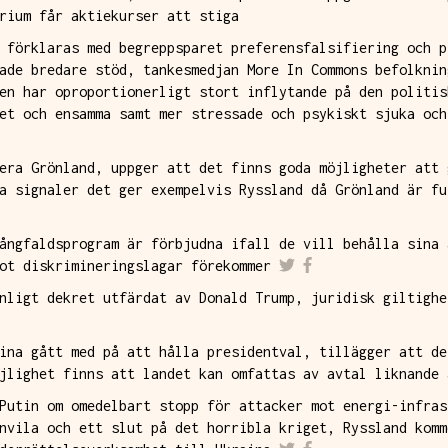
rium får aktiekurser att stiga
 förklaras med begreppsparet preferensfalsifiering och p
ade bredare stöd, tankesmedjan More In Commons befolknin
en har oproportionerligt stort inflytande på den politis
et och ensamma samt mer stressade och psykiskt sjuka och
era Grönland, uppger att det finns goda möjligheter att 
a signaler det ger exempelvis Ryssland då Grönland är fu
ångfaldsprogram är förbjudna ifall de vill behålla sina 
ot diskrimineringslagar förekommer
nligt dekret utfärdat av Donald Trump, juridisk giltighe
ina gått med på att hålla presidentval, tillägger att de
jlighet finns att landet kan omfattas av avtal liknande 
Putin om omedelbart stopp för attacker mot energi-infras
nvila och ett slut på det horribla kriget, Ryssland komm