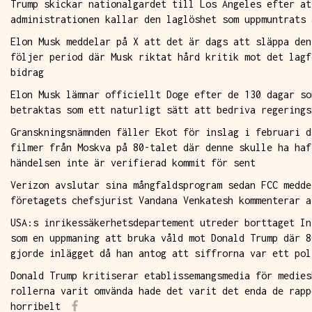
Trump skickar nationalgardet till Los Angeles efter at
administrationen kallar den laglöshet som uppmuntrats 
Elon Musk meddelar på X att det är dags att släppa den
följer period där Musk riktat hård kritik mot det lagf
bidrag
Elon Musk lämnar officiellt Doge efter de 130 dagar so
betraktas som ett naturligt sätt att bedriva regerings
Granskningsnämnden fäller Ekot för inslag i februari d
filmer från Moskva på 80-talet där denne skulle ha haf
händelsen inte är verifierad kommit för sent
Verizon avslutar sina mångfaldsprogram sedan FCC medde
företagets chefsjurist Vandana Venkatesh kommenterar a
USA:s inrikessäkerhetsdepartement utreder borttaget In
som en uppmaning att bruka våld mot Donald Trump där 8
gjorde inlägget då han antog att siffrorna var ett pol
Donald Trump kritiserar etablissemangsmedia för medies
rollerna varit omvända hade det varit det enda de rapp
horribelt