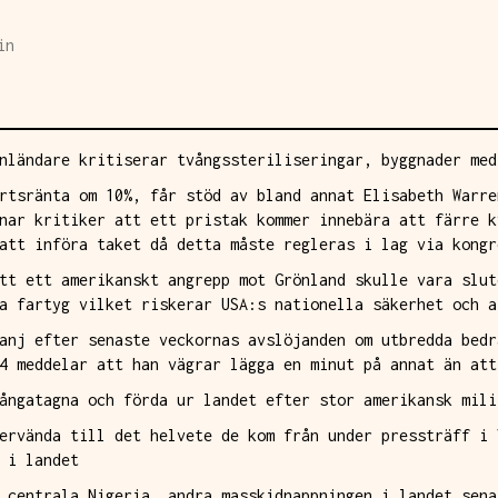
in
nländare kritiserar tvångssteriliseringar, byggnader med
rtsränta om 10%, får stöd av bland annat Elisabeth Warre
nar kritiker att ett pristak kommer innebära att färre k
att införa taket då detta måste regleras i lag via kongr
tt ett amerikanskt angrepp mot Grönland skulle vara slut
a fartyg vilket riskerar USA:s nationella säkerhet och a
anj efter senaste veckornas avslöjanden om utbredda bedr
4 meddelar att han vägrar lägga en minut på annat än att
ångatagna och förda ur landet efter stor amerikansk mili
ervända till det helvete de kom från under pressträff i 
 i landet
 centrala Nigeria, andra masskidnappningen i landet sena