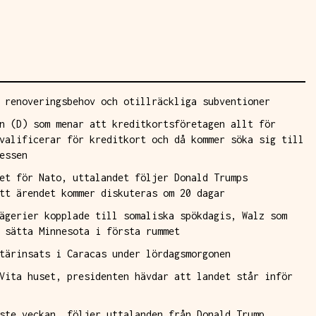
 renoveringsbehov och otillräckliga subventioner
n (D) som menar att kreditkortsföretagen allt för
valificerar för kreditkort och då kommer söka sig till
essen
et för Nato, uttalandet följer Donald Trumps
tt ärendet kommer diskuteras om 20 dagar
ägerier kopplade till somaliska spökdagis, Walz som
 sätta Minnesota i första rummet
tärinsats i Caracas under lördagsmorgonen
Vita huset, presidenten hävdar att landet står inför
ste veckan, följer uttalanden från Donald Trump