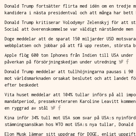
Donald Trump fortsätter flirta med idén om en tredje m
kandidera i nästa presidentval och att många har bett 
Donald Trump kritiserar Volodymyr Zelenskyj för att st
Social att överenskommelse var väldigt närstående men 
Doge meddelar att de sparat 150 miljarder USD motsvara
webbplatsen och jobbar på att få upp resten, största b
Apple flög 600 ton Iphones från Indien till USA under 
påverkan på försörjningskedjan under utredning
Donald Trump meddelar att tullhöjningarna pausas i 90 
mot världsmarknaden orsakat beslutet och att landet fö
efter beskedet
Vita huset meddelar att 104% tullar införs på all impo
mandatperiod, pressekreteraren Karoline Leavitt kommen
en ryggrad av stål
Kina inför 34% tull mot USA som svar på USA:s nyinförd
stämningsansökan hos WTO mot USA:s nya tullar, Donald 
Elon Musk lämnar sitt uppdrag för DOGE, enligt uppgift