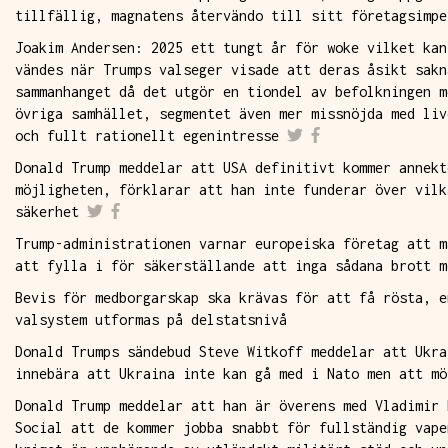
tillfällig, magnatens återvändo till sitt företagsimpe
Joakim Andersen: 2025 ett tungt år för woke vilket kan
vändes när Trumps valseger visade att deras åsikt sakn
sammanhanget då det utgör en tiondel av befolkningen m
övriga samhället, segmentet även mer missnöjda med liv
och fullt rationellt egenintresse
Donald Trump meddelar att USA definitivt kommer annekt
möjligheten, förklarar att han inte funderar över vilk
säkerhet
Trump-administrationen varnar europeiska företag att m
att fylla i för säkerställande att inga sådana brott m
Bevis för medborgarskap ska krävas för att få rösta, e
valsystem utformas på delstatsnivå
Donald Trumps sändebud Steve Witkoff meddelar att Ukra
innebära att Ukraina inte kan gå med i Nato men att mö
Donald Trump meddelar att han är överens med Vladimir 
Social att de kommer jobba snabbt för fullständig vape