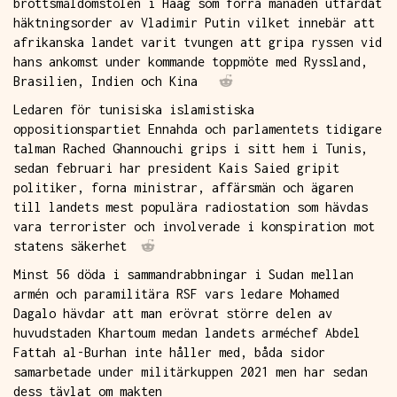
brottsmåldomstolen i Haag som förra månaden utfärdat
häktningsorder av Vladimir Putin vilket innebär att
afrikanska landet varit tvungen att gripa ryssen vid
hans ankomst under kommande toppmöte med Ryssland,
Brasilien, Indien och Kina
Ledaren för tunisiska islamistiska
oppositionspartiet Ennahda och parlamentets tidigare
talman Rached Ghannouchi grips i sitt hem i Tunis,
sedan februari har president Kais Saied gripit
politiker, forna ministrar, affärsmän och ägaren
till landets mest populära radiostation som hävdas
vara terrorister och involverade i konspiration mot
statens säkerhet
Minst 56 döda i sammandrabbningar i Sudan mellan
armén och paramilitära RSF vars ledare Mohamed
Dagalo hävdar att man erövrat större delen av
huvudstaden Khartoum medan landets arméchef Abdel
Fattah al-Burhan inte håller med, båda sidor
samarbetade under militärkuppen 2021 men har sedan
dess tävlat om makten