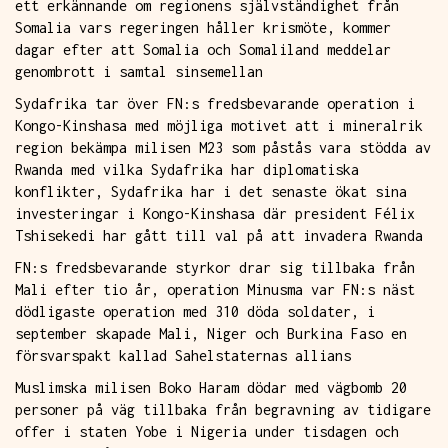
ett erkännande om regionens självständighet från
Somalia vars regeringen håller krismöte, kommer
dagar efter att Somalia och Somaliland meddelar
genombrott i samtal sinsemellan
Sydafrika tar över FN:s fredsbevarande operation i
Kongo-Kinshasa med möjliga motivet att i mineralrik
region bekämpa milisen M23 som påstås vara stödda av
Rwanda med vilka Sydafrika har diplomatiska
konflikter, Sydafrika har i det senaste ökat sina
investeringar i Kongo-Kinshasa där president Félix
Tshisekedi har gått till val på att invadera Rwanda
FN:s fredsbevarande styrkor drar sig tillbaka från
Mali efter tio år, operation Minusma var FN:s näst
dödligaste operation med 310 döda soldater, i
september skapade Mali, Niger och Burkina Faso en
försvarspakt kallad Sahelstaternas allians
Muslimska milisen Boko Haram dödar med vägbomb 20
personer på väg tillbaka från begravning av tidigare
offer i staten Yobe i Nigeria under tisdagen och