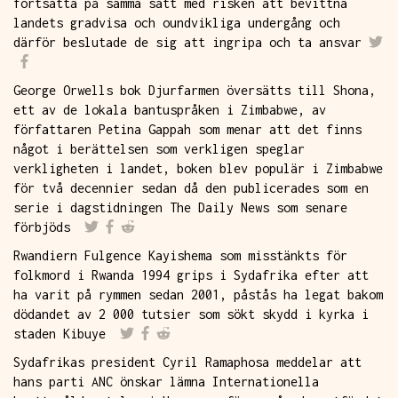
fortsätta på samma sätt med risken att bevittna
landets gradvisa och oundvikliga undergång och
därför beslutade de sig att ingripa och ta ansvar
George Orwells bok Djurfarmen översätts till Shona,
ett av de lokala bantuspråken i Zimbabwe, av
författaren Petina Gappah som menar att det finns
något i berättelsen som verkligen speglar
verkligheten i landet, boken blev populär i Zimbabwe
för två decennier sedan då den publicerades som en
serie i dagstidningen The Daily News som senare
förbjöds
Rwandiern Fulgence Kayishema som misstänkts för
folkmord i Rwanda 1994 grips i Sydafrika efter att
ha varit på rymmen sedan 2001, påstås ha legat bakom
dödandet av 2 000 tutsier som sökt skydd i kyrka i
staden Kibuye
Sydafrikas president Cyril Ramaphosa meddelar att
hans parti ANC önskar lämna Internationella