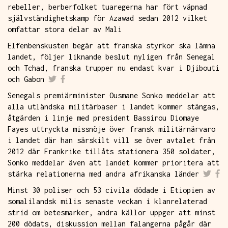
rebeller, berberfolket tuaregerna har fört väpnad
självständighetskamp för Azawad sedan 2012 vilket
omfattar stora delar av Mali
Elfenbenskusten begär att franska styrkor ska lämna
landet, följer liknande beslut nyligen från Senegal
och Tchad, franska trupper nu endast kvar i Djibouti
och Gabon
Senegals premiärminister Ousmane Sonko meddelar att
alla utländska militärbaser i landet kommer stängas,
åtgärden i linje med president Bassirou Diomaye
Fayes uttryckta missnöje över fransk militärnärvaro
i landet där han särskilt vill se över avtalet från
2012 där Frankrike tillåts stationera 350 soldater,
Sonko meddelar även att landet kommer prioritera att
stärka relationerna med andra afrikanska länder
Minst 30 poliser och 53 civila dödade i Etiopien av
somalilandsk milis senaste veckan i klanrelaterad
strid om betesmarker, andra källor uppger att minst
200 dödats, diskussion mellan falangerna pågår där