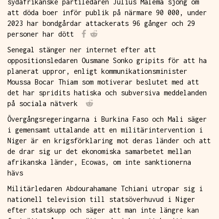
sydafrikanske partiledaren Julius Malema sjöng om
att döda boer inför publik på närmare 90 000, under
2023 har bondgårdar attackerats 96 gånger och 29
personer har dött
Senegal stänger ner internet efter att
oppositionsledaren Ousmane Sonko gripits för att ha
planerat uppror, enligt kommunikationsminister
Moussa Bocar Thiam som motiverar beslutet med att
det har spridits hatiska och subversiva meddelanden
på sociala nätverk
Övergångsregeringarna i Burkina Faso och Mali säger
i gemensamt uttalande att en militärintervention i
Niger är en krigsförklaring mot deras länder och att
de drar sig ur det ekonomiska samarbetet mellan
afrikanska länder, Ecowas, om inte sanktionerna
hävs
Militärledaren Abdourahamane Tchiani utropar sig i
nationell television till statsöverhuvud i Niger
efter statskupp och säger att man inte längre kan