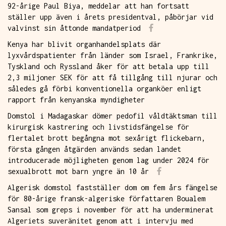
92-årige Paul Biya, meddelar att han fortsatt
ställer upp även i årets presidentval, påbörjar vid
valvinst sin åttonde mandatperiod
Kenya har blivit organhandelsplats där
lyxvårdspatienter från länder som Israel, Frankrike,
Tyskland och Ryssland åker för att betala upp till
2,3 miljoner SEK för att få tillgång till njurar och
således gå förbi konventionella organköer enligt
rapport från kenyanska myndigheter
Domstol i Madagaskar dömer pedofil våldtäktsman till
kirurgisk kastrering och livstidsfängelse för
flertalet brott begångna mot sexårigt flickebarn,
första gången åtgärden används sedan landet
introducerade möjligheten genom lag under 2024 för
sexualbrott mot barn yngre än 10 år
Algerisk domstol fastställer dom om fem års fängelse
för 80-årige fransk-algeriske författaren Boualem
Sansal som greps i november för att ha underminerat
Algeriets suveränitet genom att i intervju med