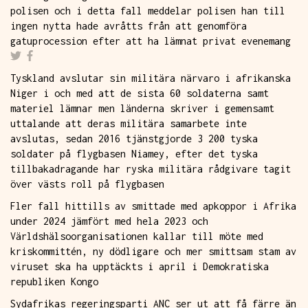
polisen och i detta fall meddelar polisen han till
ingen nytta hade avråtts från att genomföra
gatuprocession efter att ha lämnat privat evenemang
Tyskland avslutar sin militära närvaro i afrikanska
Niger i och med att de sista 60 soldaterna samt
materiel lämnar men länderna skriver i gemensamt
uttalande att deras militära samarbete inte
avslutas, sedan 2016 tjänstgjorde 3 200 tyska
soldater på flygbasen Niamey, efter det tyska
tillbakadragande har ryska militära rådgivare tagit
över västs roll på flygbasen
Fler fall hittills av smittade med apkoppor i Afrika
under 2024 jämfört med hela 2023 och
Världshälsoorganisationen kallar till möte med
kriskommittén, ny dödligare och mer smittsam stam av
viruset ska ha upptäckts i april i Demokratiska
republiken Kongo
Sydafrikas regeringsparti ANC ser ut att få färre än