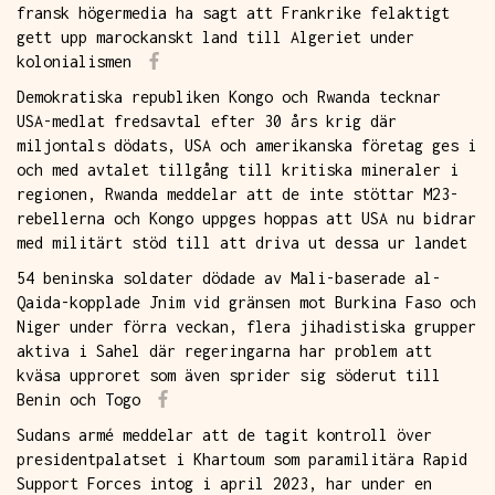
fransk högermedia ha sagt att Frankrike felaktigt
gett upp marockanskt land till Algeriet under
kolonialismen
Demokratiska republiken Kongo och Rwanda tecknar
USA-medlat fredsavtal efter 30 års krig där
miljontals dödats, USA och amerikanska företag ges i
och med avtalet tillgång till kritiska mineraler i
regionen, Rwanda meddelar att de inte stöttar M23-
rebellerna och Kongo uppges hoppas att USA nu bidrar
med militärt stöd till att driva ut dessa ur landet
54 beninska soldater dödade av Mali-baserade al-
Qaida-kopplade Jnim vid gränsen mot Burkina Faso och
Niger under förra veckan, flera jihadistiska grupper
aktiva i Sahel där regeringarna har problem att
kväsa upproret som även sprider sig söderut till
Benin och Togo
Sudans armé meddelar att de tagit kontroll över
presidentpalatset i Khartoum som paramilitära Rapid
Support Forces intog i april 2023, har under en