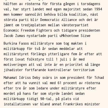
hälften av rösterna för första gången i torsdagens
val, har styrt landet med egen majoritet sedan 1994
men kommer sannolikt behöva bilda koalition, näst
största parti blir Democratic Alliance och det är
jämnt om tredjeplatsen mellan vänsterpartiet
Economic Freedom Fighters och tidigare presidenten
Jacob Zumas nystartade parti uMkhontowe Sizwe
Burkina Fasos militärstyre som tog makten i
militärkupp för två år sedan meddelar att
militärstyret förlängs ytterligare fem år efter att
först lovat folkstyre till 1 juli i år med
motiveringen att val inte är en prioritet så länge
jihadister fortfarande kontrollerar territorium
Mahamat Idriss Deby svärs in som president för Tchad
efter att ha vunnit val med 61 procent av rösterna
efter tre år som ledare under militärstyre efter
mordet på hans far som styrde landet sedan
militärkupp tidigt 90-tal, på plats vid
installationen var bland annat Frankrikes minister