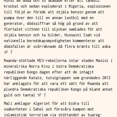
Minst 86 döda och 55 skadade efter att tankbil
krockat och sedan exploderat i Nigeria, explosionen
till följd av försök att stjäla bensin genom att
pumpa över den till en annan lastbil med en
generator, dödssiffran så hög på grund av att
flertalet vittnen till olyckan samlades för att
stjäla bensin och ta bilder, Hussaini Isah vid
nationella beredskapsmyndigheten kommenterar att
dödsfallen är svårräknade då flera bränts till aska
Rwanda-stöttade M23-rebellerna intar staden Masisi i
mineralrika Norra Kivu i östra Demokratiska
republiken Kongo dagen efter att de intagit
närliggande Katale, tutsigruppen som grundades 2012
har anklagats för att vara ett sätt för Rwanda att
plundra Demokratiska republiken Kongo på bland annat
guld och tantal
Mali anklagar Algeriet för att bidra till
osäkerheten i Sahel och försvåra kampen mot
islamistisk terrorism via stöttandet av tuareg-