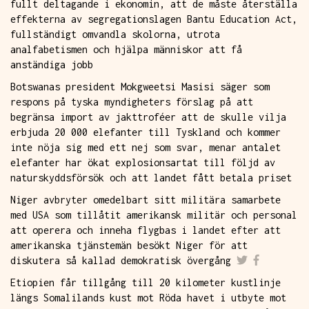
fullt deltagande i ekonomin, att de måste återställa
effekterna av segregationslagen Bantu Education Act,
fullständigt omvandla skolorna, utrota
analfabetismen och hjälpa människor att få
anständiga jobb
Botswanas president Mokgweetsi Masisi säger som
respons på tyska myndigheters förslag på att
begränsa import av jakttroféer att de skulle vilja
erbjuda 20 000 elefanter till Tyskland och kommer
inte nöja sig med ett nej som svar, menar antalet
elefanter har ökat explosionsartat till följd av
naturskyddsförsök och att landet fått betala priset
Niger avbryter omedelbart sitt militära samarbete
med USA som tillåtit amerikansk militär och personal
att operera och inneha flygbas i landet efter att
amerikanska tjänstemän besökt Niger för att
diskutera så kallad demokratisk övergång
Etiopien får tillgång till 20 kilometer kustlinje
längs Somalilands kust mot Röda havet i utbyte mot