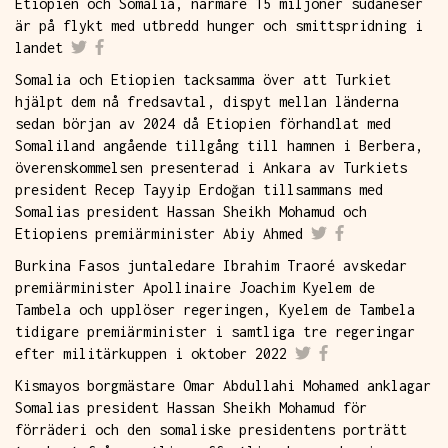
Etiopien och Somalia, närmare 15 miljoner sudaneser
är på flykt med utbredd hunger och smittspridning i
landet
Somalia och Etiopien tacksamma över att Turkiet
hjälpt dem nå fredsavtal, dispyt mellan länderna
sedan början av 2024 då Etiopien förhandlat med
Somaliland angående tillgång till hamnen i Berbera,
överenskommelsen presenterad i Ankara av Turkiets
president Recep Tayyip Erdoğan tillsammans med
Somalias president Hassan Sheikh Mohamud och
Etiopiens premiärminister Abiy Ahmed
Burkina Fasos juntaledare Ibrahim Traoré avskedar
premiärminister Apollinaire Joachim Kyelem de
Tambela och upplöser regeringen, Kyelem de Tambela
tidigare premiärminister i samtliga tre regeringar
efter militärkuppen i oktober 2022
Kismayos borgmästare Omar Abdullahi Mohamed anklagar
Somalias president Hassan Sheikh Mohamud för
förräderi och den somaliske presidentens porträtt