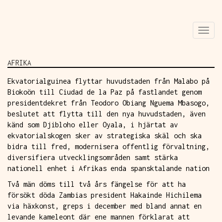
Skip
Togg
to
navi
main
content
AFRIKA
Ekvatorialguinea flyttar huvudstaden från Malabo på
Biokoön till Ciudad de la Paz på fastlandet genom
presidentdekret från Teodoro Obiang Nguema Mbasogo,
beslutet att flytta till den nya huvudstaden, även
känd som Djibloho eller Oyala, i hjärtat av
ekvatorialskogen sker av strategiska skäl och ska
bidra till fred, modernisera offentlig förvaltning,
diversifiera utvecklingsområden samt stärka
nationell enhet i Afrikas enda spansktalande nation
Två män döms till två års fängelse för att ha
försökt döda Zambias president Hakainde Hichilema
via häxkonst, greps i december med bland annat en
levande kameleont där ene mannen förklarat att