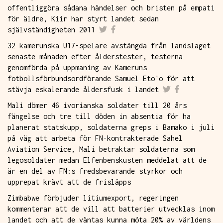
offentliggöra sådana händelser och bristen på empati
för äldre, Kiir har styrt landet sedan
självständigheten 2011
32 kamerunska U17-spelare avstängda från landslaget
senaste månaden efter ålderstester, testerna
genomförda på uppmaning av Kameruns
fotbollsförbundsordförande Samuel Eto'o för att
stävja eskalerande åldersfusk i landet
Mali dömer 46 ivorianska soldater till 20 års
fängelse och tre till döden in absentia för ha
planerat statskupp, soldaterna greps i Bamako i juli
på väg att arbeta för FN-kontrakterade Sahel
Aviation Service, Mali betraktar soldaterna som
legosoldater medan Elfenbenskusten meddelat att de
är en del av FN:s fredsbevarande styrkor och
upprepat krävt att de frisläpps
Zimbabwe förbjuder litiumexport, regeringen
kommenterar att de vill att batterier utvecklas inom
landet och att de väntas kunna möta 20% av världens