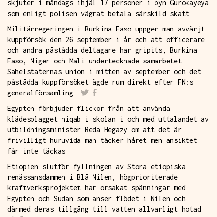
skjuter i måndags ihjäl 17 personer i byn Gurokayeya
som enligt polisen vägrat betala särskild skatt
Militärregeringen i Burkina Faso uppger man avvärjt
kuppförsök den 26 september i år och att officerare
och andra påstådda deltagare har gripits, Burkina
Faso, Niger och Mali undertecknade samarbetet
Sahelstaternas union i mitten av september och det
påstådda kuppförsöket ägde rum direkt efter FN:s
generalförsamling
Egypten förbjuder flickor från att använda
klädesplagget niqab i skolan i och med uttalandet av
utbildningsminister Reda Hegazy om att det är
frivilligt huruvida man täcker håret men ansiktet
får inte täckas
Etiopien slutför fyllningen av Stora etiopiska
renässansdammen i Blå Nilen, högprioriterade
kraftverksprojektet har orsakat spänningar med
Egypten och Sudan som anser flödet i Nilen och
därmed deras tillgång till vatten allvarligt hotad