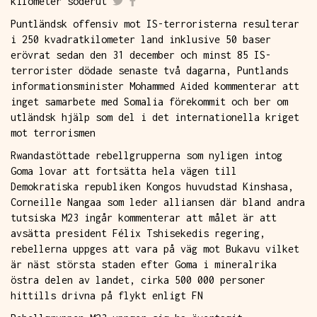
kilometer söderut
Puntländsk offensiv mot IS-terroristerna resulterar
i 250 kvadratkilometer land inklusive 50 baser
erövrat sedan den 31 december och minst 85 IS-
terrorister dödade senaste två dagarna, Puntlands
informationsminister Mohammed Aided kommenterar att
inget samarbete med Somalia förekommit och ber om
utländsk hjälp som del i det internationella kriget
mot terrorismen
Rwandastöttade rebellgrupperna som nyligen intog
Goma lovar att fortsätta hela vägen till
Demokratiska republiken Kongos huvudstad Kinshasa,
Corneille Nangaa som leder alliansen där bland andra
tutsiska M23 ingår kommenterar att målet är att
avsätta president Félix Tshisekedis regering,
rebellerna uppges att vara på väg mot Bukavu vilket
är näst största staden efter Goma i mineralrika
östra delen av landet, cirka 500 000 personer
hittills drivna på flykt enligt FN