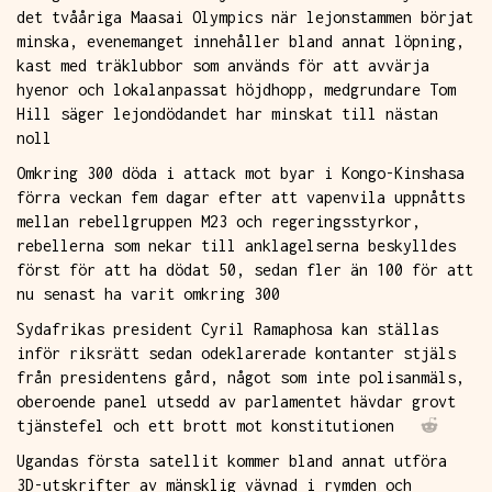
det tvååriga Maasai Olympics när lejonstammen börjat
minska, evenemanget innehåller bland annat löpning,
kast med träklubbor som används för att avvärja
hyenor och lokalanpassat höjdhopp, medgrundare Tom
Hill säger lejondödandet har minskat till nästan
noll
Omkring 300 döda i attack mot byar i Kongo-Kinshasa
förra veckan fem dagar efter att vapenvila uppnåtts
mellan rebellgruppen M23 och regeringsstyrkor,
rebellerna som nekar till anklagelserna beskylldes
först för att ha dödat 50, sedan fler än 100 för att
nu senast ha varit omkring 300
Sydafrikas president Cyril Ramaphosa kan ställas
inför riksrätt sedan odeklarerade kontanter stjäls
från presidentens gård, något som inte polisanmäls,
oberoende panel utsedd av parlamentet hävdar grovt
tjänstefel och ett brott mot konstitutionen
Ugandas första satellit kommer bland annat utföra
3D-utskrifter av mänsklig vävnad i rymden och