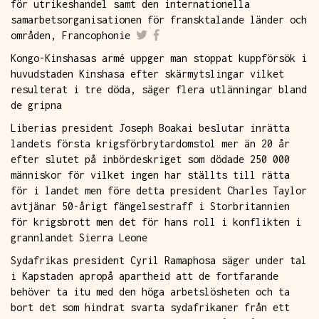
för utrikeshandel samt den internationella
samarbetsorganisationen för fransktalande länder och
områden, Francophonie
Kongo-Kinshasas armé uppger man stoppat kuppförsök i
huvudstaden Kinshasa efter skärmytslingar vilket
resulterat i tre döda, säger flera utlänningar bland
de gripna
Liberias president Joseph Boakai beslutar inrätta
landets första krigsförbrytardomstol mer än 20 år
efter slutet på inbördeskriget som dödade 250 000
människor för vilket ingen har ställts till rätta
för i landet men före detta president Charles Taylor
avtjänar 50-årigt fängelsestraff i Storbritannien
för krigsbrott men det för hans roll i konflikten i
grannlandet Sierra Leone
Sydafrikas president Cyril Ramaphosa säger under tal
i Kapstaden apropå apartheid att de fortfarande
behöver ta itu med den höga arbetslösheten och ta
bort det som hindrat svarta sydafrikaner från ett