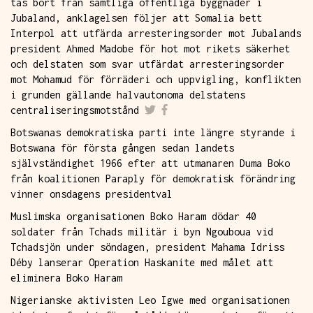
tas bort från samtliga offentliga byggnader i
Jubaland, anklagelsen följer att Somalia bett
Interpol att utfärda arresteringsorder mot Jubalands
president Ahmed Madobe för hot mot rikets säkerhet
och delstaten som svar utfärdat arresteringsorder
mot Mohamud för förräderi och uppvigling, konflikten
i grunden gällande halvautonoma delstatens
centraliseringsmotstånd
Botswanas demokratiska parti inte längre styrande i
Botswana för första gången sedan landets
självständighet 1966 efter att utmanaren Duma Boko
från koalitionen Paraply för demokratisk förändring
vinner onsdagens presidentval
Muslimska organisationen Boko Haram dödar 40
soldater från Tchads militär i byn Ngouboua vid
Tchadsjön under söndagen, president Mahama Idriss
Déby lanserar Operation Haskanite med målet att
eliminera Boko Haram
Nigerianske aktivisten Leo Igwe med organisationen