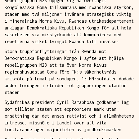
Rebellgruppen M23 uppger sig ha övertagit
kongolesiska Goma tillsammans med rwandiska styrkor,
staden med två miljoner invånare strategiskt viktig
i mineralrika Norra Kivu, Rwandas utrikesdepartement
anklagar Demokratiska Republiken Kongo för att hota
säkerheten via misslyckande att kommunicera med
rebellerna vilket tvingat Rwanda till insatser
Stora truppförflyttningar från Rwanda mot
Demokratiska Republiken Kongo i syfte att hjälpa
rebellgruppen M23 att ta över Norra Kivus
regionshuvudstad Goma före FN:s säkerhetsråds
krismöte på temat på söndagen, 13 FN-soldater dödade
under lördagen i strider mot grupperingen utanför
staden
Sydafrikas president Cyril Ramaphosa godkänner lag
som tillåter staten att expropriera mark utan
ersättning där det anses rättvist och i allmänhetens
intresse, missnöje i landet över att vita
fortfarande äger majoriteten av jordbruksmarken