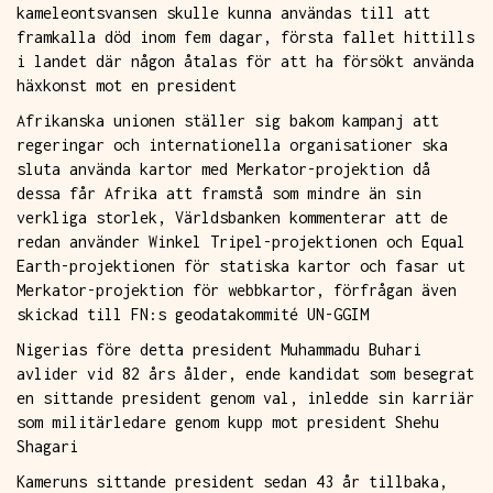
kameleontsvansen skulle kunna användas till att
framkalla död inom fem dagar, första fallet hittills
i landet där någon åtalas för att ha försökt använda
häxkonst mot en president
Afrikanska unionen ställer sig bakom kampanj att
regeringar och internationella organisationer ska
sluta använda kartor med Merkator-projektion då
dessa får Afrika att framstå som mindre än sin
verkliga storlek, Världsbanken kommenterar att de
redan använder Winkel Tripel-projektionen och Equal
Earth-projektionen för statiska kartor och fasar ut
Merkator-projektion för webbkartor, förfrågan även
skickad till FN:s geodatakommité UN-GGIM
Nigerias före detta president Muhammadu Buhari
avlider vid 82 års ålder, ende kandidat som besegrat
en sittande president genom val, inledde sin karriär
som militärledare genom kupp mot president Shehu
Shagari
Kameruns sittande president sedan 43 år tillbaka,