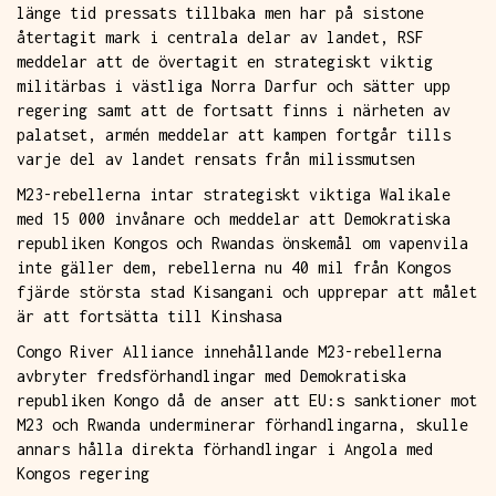
länge tid pressats tillbaka men har på sistone
återtagit mark i centrala delar av landet, RSF
meddelar att de övertagit en strategiskt viktig
militärbas i västliga Norra Darfur och sätter upp
regering samt att de fortsatt finns i närheten av
palatset, armén meddelar att kampen fortgår tills
varje del av landet rensats från milissmutsen
M23-rebellerna intar strategiskt viktiga Walikale
med 15 000 invånare och meddelar att Demokratiska
republiken Kongos och Rwandas önskemål om vapenvila
inte gäller dem, rebellerna nu 40 mil från Kongos
fjärde största stad Kisangani och upprepar att målet
är att fortsätta till Kinshasa
Congo River Alliance innehållande M23-rebellerna
avbryter fredsförhandlingar med Demokratiska
republiken Kongo då de anser att EU:s sanktioner mot
M23 och Rwanda underminerar förhandlingarna, skulle
annars hålla direkta förhandlingar i Angola med
Kongos regering