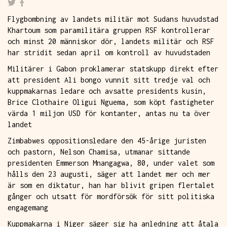
Flygbombning av landets militär mot Sudans huvudstad
Khartoum som paramilitära gruppen RSF kontrollerar
och minst 20 människor dör, landets militär och RSF
har stridit sedan april om kontroll av huvudstaden
Militärer i Gabon proklamerar statskupp direkt efter
att president Ali bongo vunnit sitt tredje val och
kuppmakarnas ledare och avsatte presidents kusin,
Brice Clothaire Oligui Nguema, som köpt fastigheter
värda 1 miljon USD för kontanter, antas nu ta över
landet
Zimbabwes oppositionsledare den 45-årige juristen
och pastorn, Nelson Chamisa, utmanar sittande
presidenten Emmerson Mnangagwa, 80, under valet som
hålls den 23 augusti, säger att landet mer och mer
är som en diktatur, han har blivit gripen flertalet
gånger och utsatt för mordförsök för sitt politiska
engagemang
Kuppmakarna i Niger säger sig ha anledning att åtala