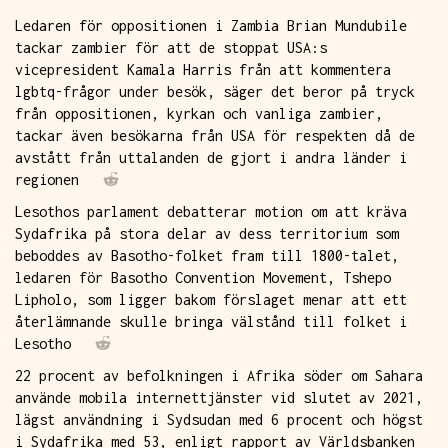
Ledaren för oppositionen i Zambia Brian Mundubile
tackar zambier för att de stoppat USA:s
vicepresident Kamala Harris från att kommentera
lgbtq-frågor under besök, säger det beror på tryck
från oppositionen, kyrkan och vanliga zambier,
tackar även besökarna från USA för respekten då de
avstått från uttalanden de gjort i andra länder i
regionen
Lesothos parlament debatterar motion om att kräva
Sydafrika på stora delar av dess territorium som
beboddes av Basotho-folket fram till 1800-talet,
ledaren för Basotho Convention Movement, Tshepo
Lipholo, som ligger bakom förslaget menar att ett
återlämnande skulle bringa välstånd till folket i
Lesotho
22 procent av befolkningen i Afrika söder om Sahara
använde mobila internettjänster vid slutet av 2021,
lägst användning i Sydsudan med 6 procent och högst
i Sydafrika med 53, enligt rapport av Världsbanken