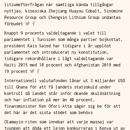
litiumefterfrågan när samtliga kända tillgångar
nyttjas, kinesiska Zhejiang Huayou Cobalt, Sinomine
Resource Group och Chengxin Lithium Group undantas
förbudet
Knappt 9 procents valdeltagande i valet till
parlamentet i Tunisien som många partier bojkottat,
president Kais Saied har tidigare i år upplöst
parlamentet och introducerat ny konstitution,
tidigare rekordhållare i lågt valdeltagande var
Haiti 2015 med 18 procent och Afghanistan 2019 med
19 procent
Internationell valutafonden lånar ut 3 miljarder USD
till Ghana för att få landets statsskuld under
kontroll då landet står inför ökande skuldsättning
och har inflation på mer än 40 procent,
finansminister Ken Ofori-Atta säger sig be för att
det här är det sista stödet som behövs
Olamayio-riten som innebar att varje massaj var
tvungen att döda ett lejon konkurreras i Kenya ut av