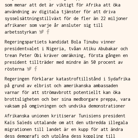
som menar att det är viktigt för Afrika att öka
användning av digitala tjänster för att driva
sysselsättningstillväxt för de fler än 22 miljoner
afrikaner som varje år ansluter sig till
arbetsstyrkan
Regeringspartiets kandidat Bola Tinubu vinner
presidentvalet i Nigeria, tvåan Atiku Abubakar och
trean Peter Obi kräver omräkning, första gången en
president tillträder med mindre än 50 procent av
rösterna
Regeringen förklarar katastroftillstånd i Sydafrika
på grund av elbrist och amerikanska ambassaden
varnar för att strömavbrott potentiellt kan öka
brottsligheten och ber sina medborgare preppa, vara
vaksam på omgivningen och undvika demonstrationer
Afrikanska unionen kritiserar Tunisiens president
Kaïs Saïeds uttalande om att den utbredda illegala
migrationen till landet är en kupp för att ändra
dess demografi och utplåna dess koppling till