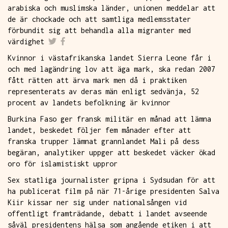
arabiska och muslimska länder, unionen meddelar att
de är chockade och att samtliga medlemsstater
förbundit sig att behandla alla migranter med
värdighet
Kvinnor i västafrikanska landet Sierra Leone får i
och med lagändring lov att äga mark, ska redan 2007
fått rätten att ärva mark men då i praktiken
representerats av deras män enligt sedvänja, 52
procent av landets befolkning är kvinnor
Burkina Faso ger fransk militär en månad att lämna
landet, beskedet följer fem månader efter att
franska trupper lämnat grannlandet Mali på dess
begäran, analytiker uppger att beskedet väcker ökad
oro för islamistiskt uppror
Sex statliga journalister gripna i Sydsudan för att
ha publicerat film på när 71-årige presidenten Salva
Kiir kissar ner sig under nationalsången vid
offentligt framträdande, debatt i landet avseende
såväl presidentens hälsa som angående etiken i att