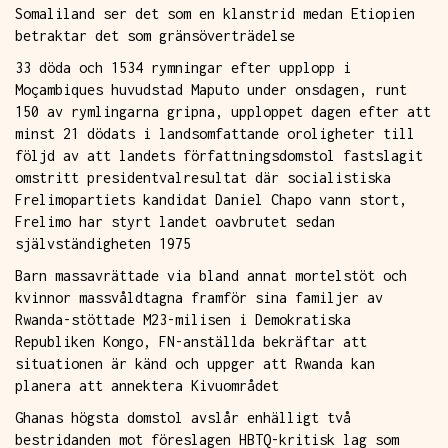
Somaliland ser det som en klanstrid medan Etiopien
betraktar det som gränsöverträdelse
33 döda och 1534 rymningar efter upplopp i
Moçambiques huvudstad Maputo under onsdagen, runt
150 av rymlingarna gripna, upploppet dagen efter att
minst 21 dödats i landsomfattande oroligheter till
följd av att landets författningsdomstol fastslagit
omstritt presidentvalresultat där socialistiska
Frelimopartiets kandidat Daniel Chapo vann stort,
Frelimo har styrt landet oavbrutet sedan
självständigheten 1975
Barn massavrättade via bland annat mortelstöt och
kvinnor massvåldtagna framför sina familjer av
Rwanda-stöttade M23-milisen i Demokratiska
Republiken Kongo, FN-anställda bekräftar att
situationen är känd och uppger att Rwanda kan
planera att annektera Kivuområdet
Ghanas högsta domstol avslår enhälligt två
bestridanden mot föreslagen HBTQ-kritisk lag som