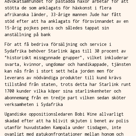
Advokatsamfundet för påstådda häxor arbetar för att
stötta de som anklagats för häxkonst i flera
afrikanska länder, 33-årige mannen Jude har fått
stöd efter att ha anklagats för försvinnandet av en
15-årig pojkes penis och således tappat sin
anställning på bank
För att få bedriva försäljning och service i
Sydafrika behöver Starlink ägas till 30 procent av
"historiskt missgynnade grupper", vilket inkluderar
svarta, kvinnor, ungdomar och handikappade, tjänsten
kan nås från i stort sett hela jorden men för
leverans av nödvändiga produkter till kund krävs
tillstånd från staten, trots detta har Starlink runt
1700 kunder vilka köper sina starlinkenheter och
abonnemang från en tredje part vilken sedan sköter
verksamheten i Sydafrika
Ugandiske oppositionsledaren Bobi Wine allvarligt
skadad efter att ha blivit skjuten i benet av polis
utanför huvudstaden Kampala under tisdagen, inte
ovanligt med gatukonfrontationer mellan honom och