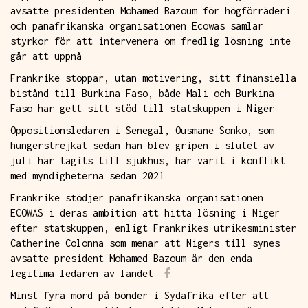
avsatte presidenten Mohamed Bazoum för högförräderi
och panafrikanska organisationen Ecowas samlar
styrkor för att intervenera om fredlig lösning inte
går att uppnå
Frankrike stoppar, utan motivering, sitt finansiella
bistånd till Burkina Faso, både Mali och Burkina
Faso har gett sitt stöd till statskuppen i Niger
Oppositionsledaren i Senegal, Ousmane Sonko, som
hungerstrejkat sedan han blev gripen i slutet av
juli har tagits till sjukhus, har varit i konflikt
med myndigheterna sedan 2021
Frankrike stödjer panafrikanska organisationen
ECOWAS i deras ambition att hitta lösning i Niger
efter statskuppen, enligt Frankrikes utrikesminister
Catherine Colonna som menar att Nigers till synes
avsatte president Mohamed Bazoum är den enda
legitima ledaren av landet
Minst fyra mord på bönder i Sydafrika efter att