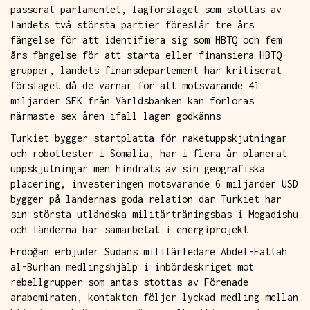
passerat parlamentet, lagförslaget som stöttas av
landets två största partier föreslår tre års
fängelse för att identifiera sig som HBTQ och fem
års fängelse för att starta eller finansiera HBTQ-
grupper, landets finansdepartement har kritiserat
förslaget då de varnar för att motsvarande 41
miljarder SEK från Världsbanken kan förloras
närmaste sex åren ifall lagen godkänns
Turkiet bygger startplatta för raketuppskjutningar
och robottester i Somalia, har i flera år planerat
uppskjutningar men hindrats av sin geografiska
placering, investeringen motsvarande 6 miljarder USD
bygger på ländernas goda relation där Turkiet har
sin största utländska militärträningsbas i Mogadishu
och länderna har samarbetat i energiprojekt
Erdoğan erbjuder Sudans militärledare Abdel-Fattah
al-Burhan medlingshjälp i inbördeskriget mot
rebellgrupper som antas stöttas av Förenade
arabemiraten, kontakten följer lyckad medling mellan