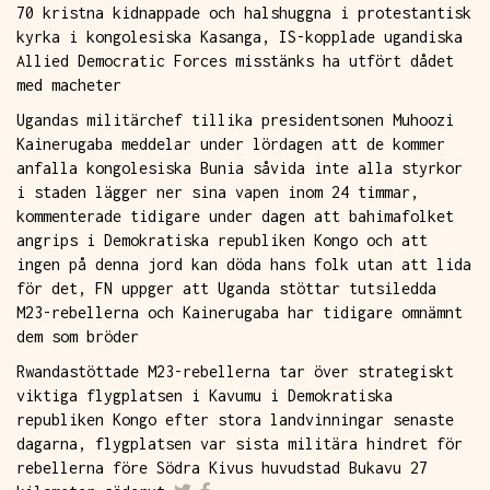
70 kristna kidnappade och halshuggna i protestantisk
kyrka i kongolesiska Kasanga, IS-kopplade ugandiska
Allied Democratic Forces misstänks ha utfört dådet
med macheter
Ugandas militärchef tillika presidentsonen Muhoozi
Kainerugaba meddelar under lördagen att de kommer
anfalla kongolesiska Bunia såvida inte alla styrkor
i staden lägger ner sina vapen inom 24 timmar,
kommenterade tidigare under dagen att bahimafolket
angrips i Demokratiska republiken Kongo och att
ingen på denna jord kan döda hans folk utan att lida
för det, FN uppger att Uganda stöttar tutsiledda
M23-rebellerna och Kainerugaba har tidigare omnämnt
dem som bröder
Rwandastöttade M23-rebellerna tar över strategiskt
viktiga flygplatsen i Kavumu i Demokratiska
republiken Kongo efter stora landvinningar senaste
dagarna, flygplatsen var sista militära hindret för
rebellerna före Södra Kivus huvudstad Bukavu 27